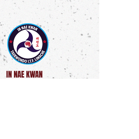
IN NAE KWAN
Bu Sabumnim Carlos Tomás Garrott G.
IV DAN
Echaurren 93, condominio San eugenio
casa 75 Limache
Teléfono
+569 94211709
contacto@innaekwan.cl