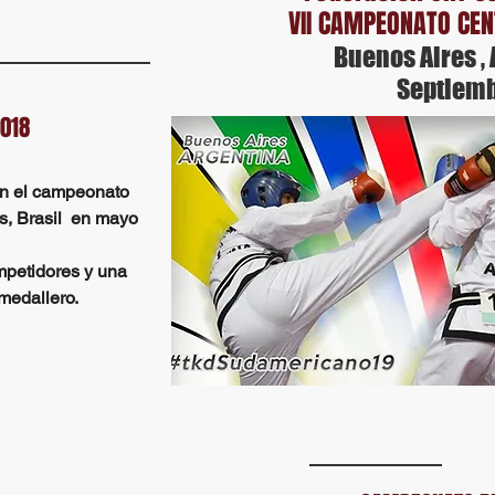
VII CAMPEONATO CE
Buenos Aires , 
Septiemb
018
en el campeonato
s, Brasil en mayo
mpetidores y una
medallero.